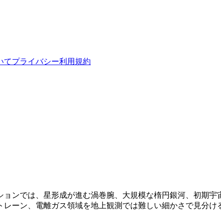
いて
プライバシー
利用規約
ションでは、星形成が進む渦巻腕、大規模な楕円銀河、初期宇
トレーン、電離ガス領域を地上観測では難しい細かさで見分け