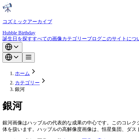
コズミックアーカイブ
Hubble Birthday
誕生日を探す
すべての画像
カテゴリー
ブログ
このサイトにつ
ホーム
カテゴリー
銀河
銀河
銀河画像はハッブルの代表的な成果の中心です。このコレク
体を扱います。ハッブルの高解像度画像は、恒星集団、ダス