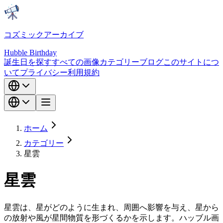
コズミックアーカイブ
Hubble Birthday
誕生日を探す
すべての画像
カテゴリー
ブログ
このサイトにつ
いて
プライバシー
利用規約
ホーム
カテゴリー
星雲
星雲
星雲は、星がどのように生まれ、周囲へ影響を与え、星から
の放射や風が星間物質を形づくるかを示します。ハッブル画