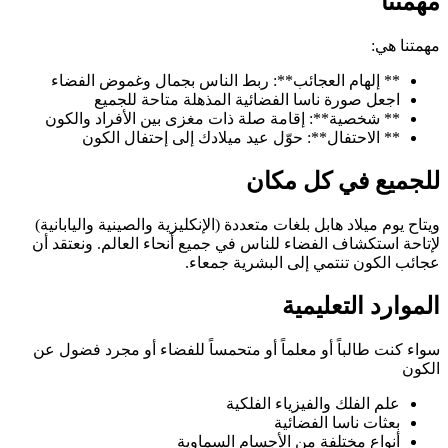
مهمتنا
مهمتنا هي:
** إلهام العجائب**: ربط الناس بجمال وغموض الفضاء
اجعل صورة ناسا الفضائية المذهلة متاحة للجميع
** شخصية**: إقامة صلة ذات مغزى بين الأفراد والكون
** الاحتفال**: حوّل عيد ميلادك إلى إحتفال الكون
للجميع في كل مكان
ويتاح يوم ميلاد هابل بلغات متعددة (الإنكليزية والصينية واليابانية)
لإتاحة استكشاف الفضاء للناس في جميع أنحاء العالم. ونعتقد أن
عجائب الكون تنتمي إلى البشرية جمعاء.
الموارد التعليمية
سواء كنت طالباً أو معلماً أو متحمساً للفضاء أو مجرد فضول عن
الكون
علم الفلك والفيزياء الفلكية
بعثات ناسا الفضائية
أنواع مختلفة من الأجسام السماوية