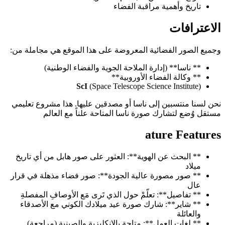
تاريخ وأهمية مراقبة الفضاء
الاعترافات
وجميع الصور الفضائية المعروضة على هذا الموقع هي مجاملة من:
** ناسا** (إدارة الملاحة الجوية والفضاء الوطنية)
** وكالة الفضاء الأوروبية**
ScI
(Space Telescope Science Institute)
نحن لسنا منتسبين إلى ناسا أو مصدقين عليها. هذا مشروع تعليمي
مستقل وُضع لتشارك صورة ناسا المتاحة علناً مع العالم
ature Features
** البحث عن الهوية**: العثور على صور هابل من أي تاريخ
ميلاد
** صور مصورة عالية الجودة**: صور فضاء مذهلة في قرار
عال
** تفاصيل**: تعلّمْ حول الذي تَرى مَع الأوصافِ المفصلةِ
** شاير**: شارك صورة عيد ميلادك الكوني مع الأصدقاء
والعائلة
** لغات العمل**: متاحة بالإنكليزية والصينية (مراجعة)