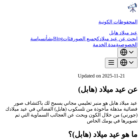
المحفوظات الكونية
عيد ميلاد هابل
ابحث عن عيد ميلادك
جميع الصور
فئات
Blog
بشأن
سياسة
الخصوصية
مدة الخدمة
Updated on 2025-11-21
عن عيد ميلاد (هابل)
عيد ميلاد هابل هو منبر تعليمي مجاني يسمح لك باكتشاف صور
فضائية مذهلة مأخوذة من تلسكوب (هابل) الفضائي في عيد ميلادك
(جورني) من خلال الكون وبحث عن العجائب السماوية التي تم
تصويرها في يومك الخاص
ما هو عيد ميلاد (هابل)؟