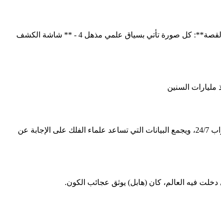
: هابل captured something unique on that date 3- ** تعلّم القصة**: كل صورة تأتي بسياق علمي مذهل 4 - ** شاشة الكشف
 مليارات السنين
فكل صورة من صور هابل لا تمثل مجرد صورة جميلة، وإنما سنوات من التحقيق العلمي، والابتكار التكنولوجي، وفضول الإنسان. ويشغل المقراب 24/7، ويجمع البيانات التي تساعد علماء الفلك على الإجابة عن
خلت فيه العالم، كان (هابل) يوثق عجائب الكون.