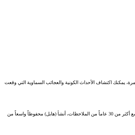
، يمكنك اكتشاف الأحداث الكونية والعجائب السماوية التي وقعت
وفي كل يوم، تراقب هابل مناطق مختلفة من الفضاء، وتلتقط صورا لل المجرات، والسدم، ومجموعات النجوم، وغيرها من الظواهر الفلكية. مع أكثر من 30 عاماً من الملاحظات، أنشأ (هابل) محفوظاً واسعاً من