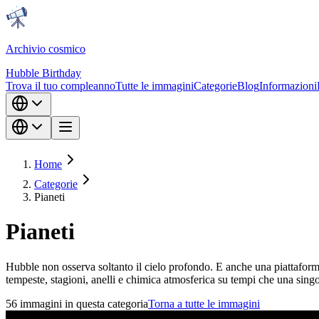
Archivio cosmico
Hubble Birthday
Trova il tuo compleanno
Tutte le immagini
Categorie
Blog
Informazioni
Home
Categorie
Pianeti
Pianeti
Hubble non osserva soltanto il cielo profondo. E anche una piattaforma 
tempeste, stagioni, anelli e chimica atmosferica su tempi che una sing
56 immagini in questa categoria
Torna a tutte le immagini