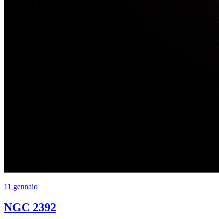
11 gennaio
NGC 2392