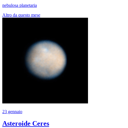
nebulosa planetaria
Altro da questo mese
23 gennaio
Asteroide Ceres