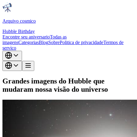
Arquivo cosmico
Hubble Birthday
Encontre seu aniversario
Todas as
imagens
Categorias
Blog
Sobre
Politica de privacidade
Termos de
servico
Grandes imagens do Hubble que
mudaram nossa visão do universo