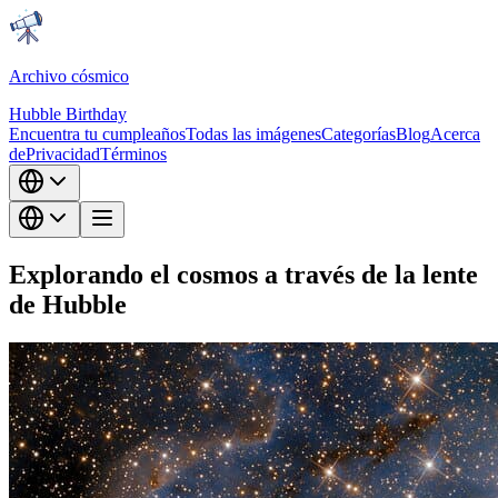
Archivo cósmico
Hubble Birthday
Encuentra tu cumpleaños
Todas las imágenes
Categorías
Blog
Acerca
de
Privacidad
Términos
Explorando el cosmos a través de la lente
de Hubble