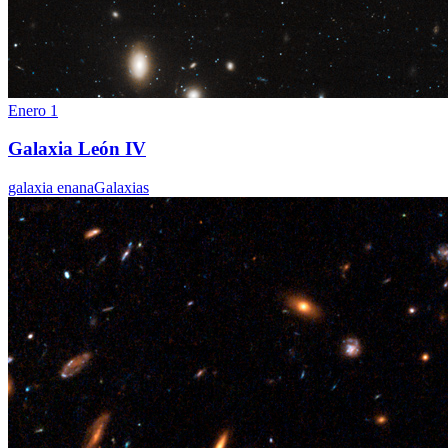
Enero 1
Galaxia León IV
galaxia enana
Galaxias