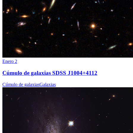
Enero 2
Cúmulo de galaxias SDSS J1004+4112
Cúmulo de galaxias
Galaxias