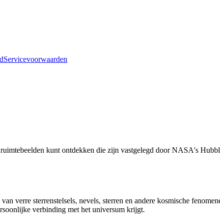
id
Servicevoorwaarden
ge ruimtebeelden kunt ontdekken die zijn vastgelegd door NASA's Hubb
n verre sterrenstelsels, nevels, sterren en andere kosmische fenom
rsoonlijke verbinding met het universum krijgt.