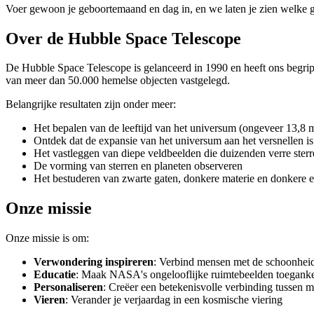
Voer gewoon je geboortemaand en dag in, en we laten je zien welke g
Over de Hubble Space Telescope
De Hubble Space Telescope is gelanceerd in 1990 en heeft ons begri
van meer dan 50.000 hemelse objecten vastgelegd.
Belangrijke resultaten zijn onder meer:
Het bepalen van de leeftijd van het universum (ongeveer 13,8 mi
Ontdek dat de expansie van het universum aan het versnellen is
Het vastleggen van diepe veldbeelden die duizenden verre sterre
De vorming van sterren en planeten observeren
Het bestuderen van zwarte gaten, donkere materie en donkere e
Onze missie
Onze missie is om:
Verwondering inspireren
: Verbind mensen met de schoonheid
Educatie
: Maak NASA's ongelooflijke ruimtebeelden toegankel
Personaliseren
: Creëer een betekenisvolle verbinding tussen
Vieren
: Verander je verjaardag in een kosmische viering