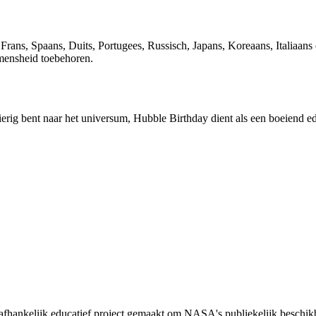
Frans, Spaans, Duits, Portugees, Russisch, Japans, Koreaans, Italiaan
mensheid toebehoren.
erig bent naar het universum, Hubble Birthday dient als een boeiend ed
afhankelijk educatief project gemaakt om NASA's publiekelijk beschikb