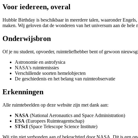
Voor iedereen, overal
Hubble Birthday is beschikbaar in meerdere talen, waaronder Engels, 
maken. Wij geloven dat de wonderen van het universum aan de hele 
Onderwijsbron
Of je nu student, opvoeder, ruimteliefhebber bent of gewoon nieuwsgi
Astronomie en astrofysica
NASA's ruimtemissies
Verschillende soorten hemelobjecten
De geschiedenis en het belang van ruimteobservatie
Erkenningen
Alle ruimtebeelden op deze website zijn met dank aan:
NASA
(National Aeronautics and Space Administration)
ESA
(Europees Ruimteagentschap)
STScI
(Space Telescope Science Institute)
Wij zijn niet verbonden aan of bekrachtigd door NASA. Dit is een on