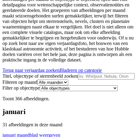
detailpagina voor wetenschappelijke context, observatienotities en
gerelateerde doelen. Het groeperen van afbeeldingen per maand
maakt seizoensgebonden surfen gemakkelijker, terwijl het filteren
van objecten helpt om sterrenstelsels, nevels, clusters en planetaire
waarnemingen naast elkaar te vergelijken. Het doel is niet alleen om
een complete visuele catalogus, maar ook om elke afbeelding
gemakkelijker te begrijpen en hergebruiken voor onderwijs. Of u nu
op zoek bent naar uw eigen verjaardagsfoto, het bouwen van een
klaslokaal astronomie activiteit, of het bestuderen van hoe Hubble
doelen variëren over het hele jaar, deze pagina is ontworpen als een
praktische ingang in de volledige dataset.
Terug naar verjaardag zoeken
Bladeren op categorie
Titel, objecttype of sterrenbeeld zoeken
Filteren op maand
Filter op objecttype
Toont 366 afbeeldingen.
januari
31 afbeeldingen in deze maand
januari maandblad weergeven