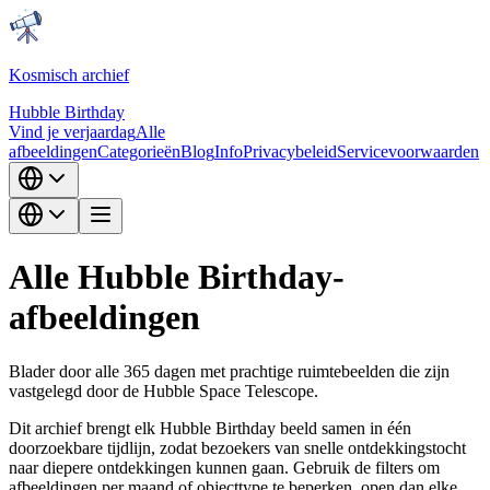
Kosmisch archief
Hubble Birthday
Vind je verjaardag
Alle
afbeeldingen
Categorieën
Blog
Info
Privacybeleid
Servicevoorwaarden
Alle Hubble Birthday-
afbeeldingen
Blader door alle 365 dagen met prachtige ruimtebeelden die zijn
vastgelegd door de Hubble Space Telescope.
Dit archief brengt elk Hubble Birthday beeld samen in één
doorzoekbare tijdlijn, zodat bezoekers van snelle ontdekkingstocht
naar diepere ontdekkingen kunnen gaan. Gebruik de filters om
afbeeldingen per maand of objecttype te beperken, open dan elke