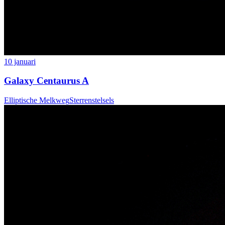
10 januari
Galaxy Centaurus A
Elliptische Melkweg
Sterrenstelsels