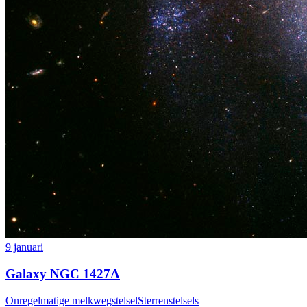
9 januari
Galaxy NGC 1427A
Onregelmatige melkwegstelsel
Sterrenstelsels