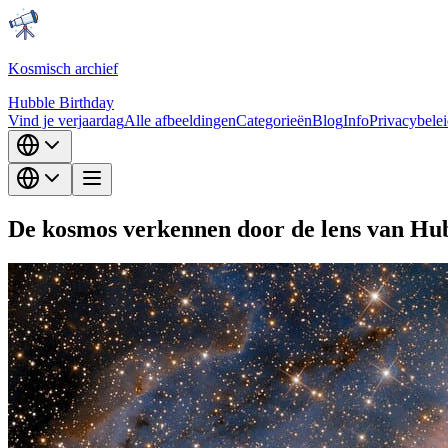
Kosmisch archief
Hubble Birthday
Vind je verjaardag
Alle afbeeldingen
Categorieën
Blog
Info
Privacybele
De kosmos verkennen door de lens van Hu