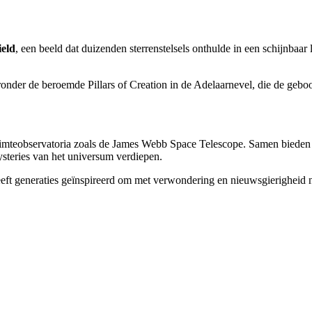
eld
, een beeld dat duizenden sterrenstelsels onthulde in een schijnbaa
nder de beroemde Pillars of Creation in de Adelaarnevel, die de geboort
ruimteobservatoria zoals de James Webb Space Telescope. Samen bieden
ysteries van het universum verdiepen.
eeft generaties geïnspireerd om met verwondering en nieuwsgierigheid n