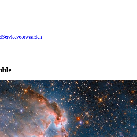
id
Servicevoorwaarden
bble