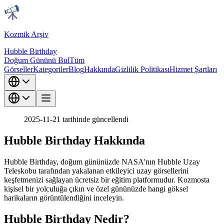
Kozmik Arşiv
Hubble Birthday
Doğum Gününü Bul
Tüm
Görseller
Kategoriler
Blog
Hakkında
Gizlilik Politikası
Hizmet Şartları
2025-11-21 tarihinde güncellendi
Hubble Birthday Hakkında
Hubble Birthday, doğum gününüzde NASA'nın Hubble Uzay
Teleskobu tarafından yakalanan etkileyici uzay görsellerini
keşfetmenizi sağlayan ücretsiz bir eğitim platformudur. Kozmosta
kişisel bir yolculuğa çıkın ve özel gününüzde hangi göksel
harikaların görüntülendiğini inceleyin.
Hubble Birthday Nedir?