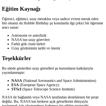
Eğitim Kaynağı
Öğrenci, eğitimci, uzay meraklısı veya sadece evreni merak eden
biri olsanız da Hubble Birthday şu konularda ilgi çekici bir öğrenme
aracı sunar:
Astronomi ve astrofizik
NASA'nın uzay görevleri
Farklı gök cismi türleri
Uzay gözleminin tarihi ve önemi
Teşekkürler
Bu sitede gösterilen uzay görselleri şu kurumların katkılarıyla
yayımlanmıştır:
NASA
(National Aeronautics and Space Administration)
ESA
(European Space Agency)
STScI
(Space Telescope Science Institute)
NASA ile bağlantılı veya NASA tarafından desteklenen bir proje
değiliz. Bu, NASA'nın herkese açık görsellerini dünyayla
paylaşmak için oluşturulmuş bağımsız bir eğitim projesidir.