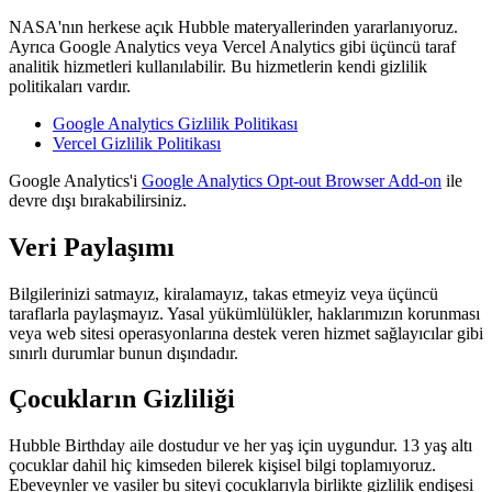
NASA'nın herkese açık Hubble materyallerinden yararlanıyoruz.
Ayrıca Google Analytics veya Vercel Analytics gibi üçüncü taraf
analitik hizmetleri kullanılabilir. Bu hizmetlerin kendi gizlilik
politikaları vardır.
Google Analytics Gizlilik Politikası
Vercel Gizlilik Politikası
Google Analytics'i
Google Analytics Opt-out Browser Add-on
ile
devre dışı bırakabilirsiniz.
Veri Paylaşımı
Bilgilerinizi satmayız, kiralamayız, takas etmeyiz veya üçüncü
taraflarla paylaşmayız. Yasal yükümlülükler, haklarımızın korunması
veya web sitesi operasyonlarına destek veren hizmet sağlayıcılar gibi
sınırlı durumlar bunun dışındadır.
Çocukların Gizliliği
Hubble Birthday aile dostudur ve her yaş için uygundur. 13 yaş altı
çocuklar dahil hiç kimseden bilerek kişisel bilgi toplamıyoruz.
Ebeveynler ve vasiler bu siteyi çocuklarıyla birlikte gizlilik endişesi