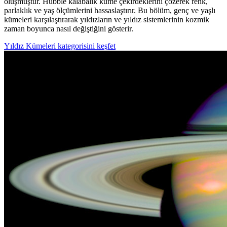
oluşmuştur. Hubble kalabalık küme çekirdeklerini çözerek renk,
parlaklık ve yaş ölçümlerini hassaslaştırır. Bu bölüm, genç ve yaşlı
kümeleri karşılaştırarak yıldızların ve yıldız sistemlerinin kozmik
zaman boyunca nasıl değiştiğini gösterir.
Yıldız Kümeleri kategorisini keşfet