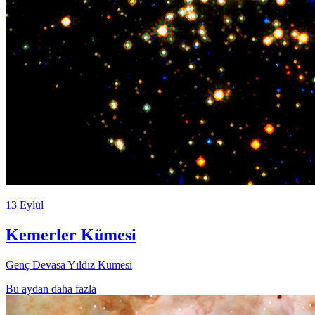
13 Eylül
Kemerler Kümesi
Genç Devasa Yıldız Kümesi
Bu aydan daha fazla