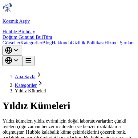
Kozmik Arşiv
Hubble Birthday
Doğum Gününü Bul
Tüm
Görseller
Kategoriler
Blog
Hakkında
Gizlilik Politikası
Hizmet Şartları
Ana Sayfa
Kategoriler
Yıldız Kümeleri
Yıldız Kümeleri
Yıldız kümeleri yıldız evrimi için doğal laboratuvarlardır; çünkü
üyeleri çoğu zaman benzer maddeden ve benzer uzaklıklarda
oluşmuştur. Hubble kalabalık küme çekirdeklerini çözerek renk,
parlaklık ve yaş ölçümlerini hassaslaştırır. Bu bölüm, genç ve yaşlı