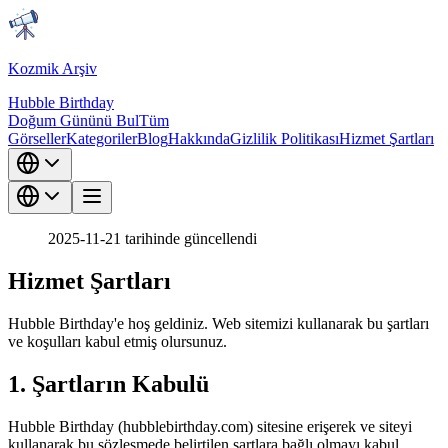
Kozmik Arşiv
Hubble Birthday
Doğum Gününü Bul
Tüm
Görseller
Kategoriler
Blog
Hakkında
Gizlilik Politikası
Hizmet Şartları
2025-11-21 tarihinde güncellendi
Hizmet Şartları
Hubble Birthday'e hoş geldiniz. Web sitemizi kullanarak bu şartları
ve koşulları kabul etmiş olursunuz.
1. Şartların Kabulü
Hubble Birthday (hubblebirthday.com) sitesine erişerek ve siteyi
kullanarak bu sözleşmede belirtilen şartlara bağlı olmayı kabul