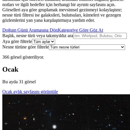
notları ve ilgili hedefler için herhangi bir ayrıntı sayfasını açın.
Görselleri aya göre gruplamak mevsimsel gezinmeyi kolaylaştırır;
nesne türü filtresi ise galaksileri, bulutsuları, kümeleri ve gezegen
gözlemlerini yan yana karşılaştırmaya yardım eder.
Doğum Günü Aramasına Dön
Kategoriye Göre Göz At
Başlık, nesne türü veya takımyıldız ara
Aya göre filtrele
Nesne türüne göre filtrele
366 görsel gösteriliyor.
Ocak
Bu ayda 31 görsel
Ocak aylık sayfasını görüntüle