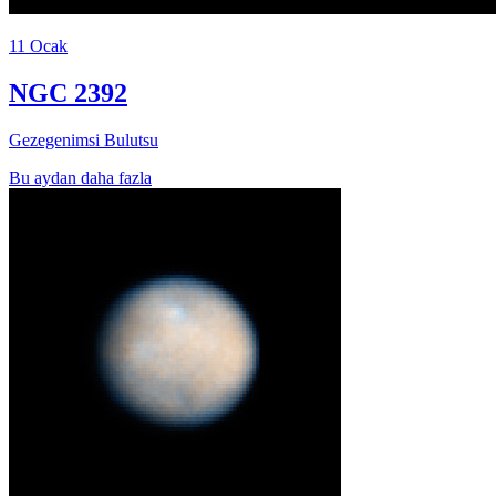
11 Ocak
NGC 2392
Gezegenimsi Bulutsu
Bu aydan daha fazla