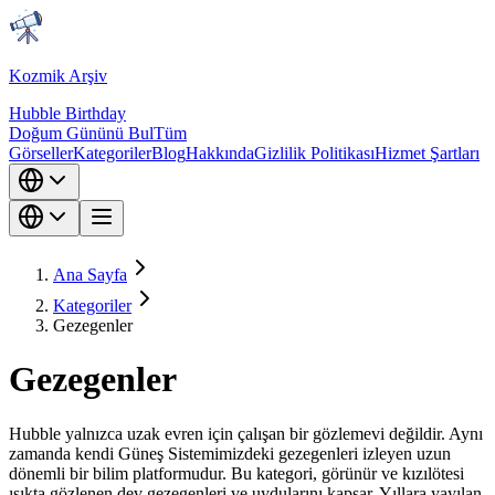
Kozmik Arşiv
Hubble Birthday
Doğum Gününü Bul
Tüm
Görseller
Kategoriler
Blog
Hakkında
Gizlilik Politikası
Hizmet Şartları
Ana Sayfa
Kategoriler
Gezegenler
Gezegenler
Hubble yalnızca uzak evren için çalışan bir gözlemevi değildir. Aynı
zamanda kendi Güneş Sistemimizdeki gezegenleri izleyen uzun
dönemli bir bilim platformudur. Bu kategori, görünür ve kızılötesi
ışıkta gözlenen dev gezegenleri ve uydularını kapsar. Yıllara yayılan