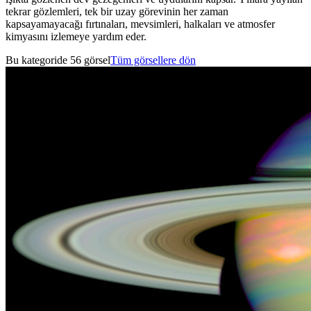
tekrar gözlemleri, tek bir uzay görevinin her zaman
kapsayamayacağı fırtınaları, mevsimleri, halkaları ve atmosfer
kimyasını izlemeye yardım eder.
Bu kategoride 56 görsel
Tüm görsellere dön