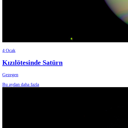
4 Ocak
Kızılötesinde Satürn
Gezegen
Bu aydan daha fazla