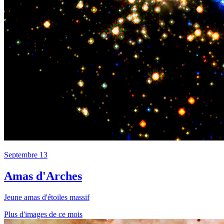
Septembre 13
Amas d'Arches
Jeune amas d'étoiles massif
Plus d'images de ce mois