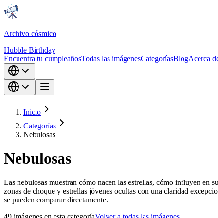
Archivo cósmico
Hubble Birthday
Encuentra tu cumpleaños
Todas las imágenes
Categorías
Blog
Acerca d
Inicio
Categorías
Nebulosas
Nebulosas
Las nebulosas muestran cómo nacen las estrellas, cómo influyen en su e
zonas de choque y estrellas jóvenes ocultas con una claridad excepcion
se pueden comparar directamente.
49 imágenes en esta categoría
Volver a todas las imágenes