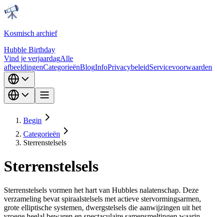
Kosmisch archief
Hubble Birthday
Vind je verjaardag
Alle
afbeeldingen
Categorieën
Blog
Info
Privacybeleid
Servicevoorwaarden
Begin
Categorieën
Sterrenstelsels
Sterrenstelsels
Sterrenstelsels vormen het hart van Hubbles nalatenschap. Deze
verzameling bevat spiraalstelsels met actieve stervormingsarmen,
grote elliptische systemen, dwergstelsels die aanwijzingen uit het
vroege heelal bewaren en spectaculaire samensmeltingen waarin